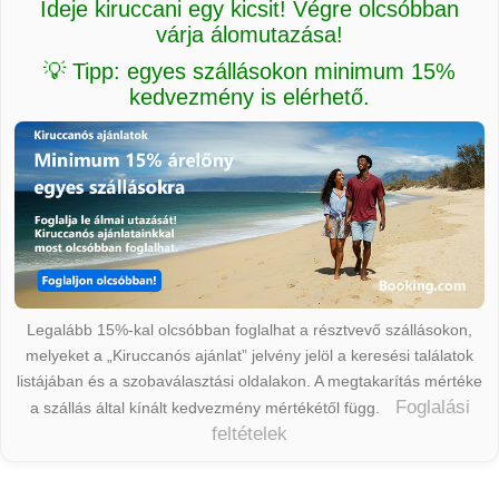
Ideje kiruccani egy kicsit! Végre olcsóbban
várja álomutazása!
💡 Tipp: egyes szállásokon minimum 15%
kedvezmény is elérhető.
Legalább 15%-kal olcsóbban foglalhat a résztvevő szállásokon,
melyeket a „Kiruccanós ajánlat” jelvény jelöl a keresési találatok
listájában és a szobaválasztási oldalakon. A megtakarítás mértéke
Foglalási
a szállás által kínált kedvezmény mértékétől függ.
feltételek