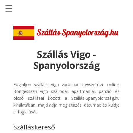
☰
Főoldal
Szállások
-
Szállásinfo.eu
Szállás Vigo -
Repülőjegy
Spanyolország
pénzvisszatérítéssel
Autóbérlés
-
Foglaljon szállást Vigo városban egyszerűen online!
Discover
Böngésszen Vigo szállodái, apartmanjai, panziói és
Cars
olcsó szállásai között a Szállás-Spanyolország.hu
kínálatában, majd adja meg utazási dátumait és küldje
Transzfer
el foglalását.
-
Kiwi
Szálláskereső
Taxi