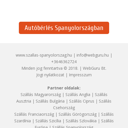
Autóbérlés Spanyolországban
www.szallas-spanyolorszag.hu | info@webguru.hu |
+3646362724
Minden jog fenntartva © 2018. | WebGuru Bt.
Jogi nyilatkozat
|
Impresszum
Partner oldalak:
Szállás Magyarország
|
Szállás Anglia
|
Szállás
Ausztria
|
Szállás Bulgária
|
Szállás Ciprus
|
Szállás
Csehország
Szállás Franciaország
|
Szállás Görögország
|
Szállás
Szardínia
|
Szállás Szicília
|
Szállás Szlovákia
|
Szállás
Európa
|
Szállás Spanyolország