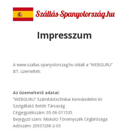
Impresszum
A www.szallas-spanyolorszag.hu oldalt a “WEBGURU”
BT. üzemelteti.
Az üzemeltető adatai:
“WEBGURU” Számítástechnikai Kereskedelmi és
Szolgáltató Betéti Társaság
Cégjegyzékszám: 05-06-011535
Bejegyző szerv: Miskolci Törvényszék Cégbírósága
Adószám: 20937298-2-05