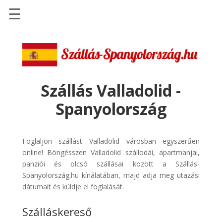
☰
Főoldal
Szállások
-
Szállásinfo.eu
Szállás Valladolid -
Repülőjegy
Spanyolország
pénzvisszatérítéssel
Autóbérlés
-
Foglaljon szállást Valladolid városban egyszerűen
Discover
online! Böngésszen Valladolid szállodái, apartmanjai,
Cars
panziói és olcsó szállásai között a Szállás-
Spanyolország.hu kínálatában, majd adja meg utazási
Transzfer
dátumait és küldje el foglalását.
-
Kiwi
Szálláskereső
Taxi