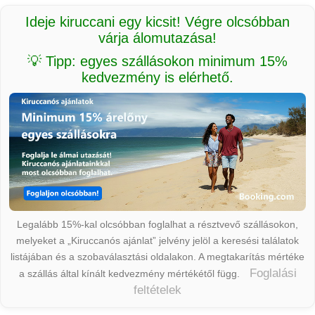
Ideje kiruccani egy kicsit! Végre olcsóbban
várja álomutazása!
💡 Tipp: egyes szállásokon minimum 15%
kedvezmény is elérhető.
Legalább 15%-kal olcsóbban foglalhat a résztvevő szállásokon,
melyeket a „Kiruccanós ajánlat” jelvény jelöl a keresési találatok
listájában és a szobaválasztási oldalakon. A megtakarítás mértéke
Foglalási
a szállás által kínált kedvezmény mértékétől függ.
feltételek