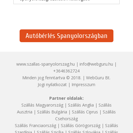
Autóbérlés Spanyolországban
www.szallas-spanyolorszag.hu | info@webguru.hu |
+3646362724
Minden jog fenntartva © 2018. | WebGuru Bt.
Jogi nyilatkozat
|
Impresszum
Partner oldalak:
Szállás Magyarország
|
Szállás Anglia
|
Szállás
Ausztria
|
Szállás Bulgária
|
Szállás Ciprus
|
Szállás
Csehország
Szállás Franciaország
|
Szállás Görögország
|
Szállás
Szardínia
|
Szállás Szicília
|
Szállás Szlovákia
|
Szállás