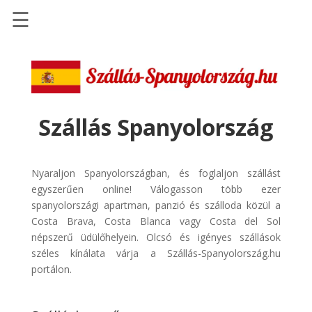
☰
Főoldal
Szállások
-
Szállásinfo.eu
Szállás Spanyolország
Repülőjegy
pénzvisszatérítéssel
Nyaraljon Spanyolországban, és foglaljon szállást
Autóbérlés
egyszerűen online! Válogasson több ezer
-
spanyolországi apartman, panzió és szálloda közül a
Discover
Costa Brava, Costa Blanca vagy Costa del Sol
Cars
népszerű üdülőhelyein. Olcsó és igényes szállások
széles kínálata várja a Szállás-Spanyolország.hu
Transzfer
portálon.
-
Kiwi
Taxi