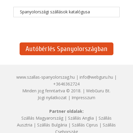
Spanyolországi szállások katalógusa
Autóbérlés Spanyolországban
www.szallas-spanyolorszag.hu | info@webguru.hu |
+3646362724
Minden jog fenntartva © 2018. | WebGuru Bt.
Jogi nyilatkozat
|
Impresszum
Partner oldalak:
Szállás Magyarország
|
Szállás Anglia
|
Szállás
Ausztria
|
Szállás Bulgária
|
Szállás Ciprus
|
Szállás
Csehország