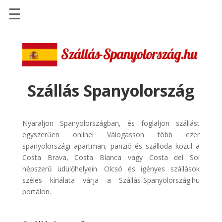
☰
Főoldal
Szállások
-
Szállásinfo.eu
Szállás Spanyolország
Repülőjegy
pénzvisszatérítéssel
Nyaraljon Spanyolországban, és foglaljon szállást
Autóbérlés
egyszerűen online! Válogasson több ezer
-
spanyolországi apartman, panzió és szálloda közül a
Discover
Costa Brava, Costa Blanca vagy Costa del Sol
Cars
népszerű üdülőhelyein. Olcsó és igényes szállások
széles kínálata várja a Szállás-Spanyolország.hu
Transzfer
portálon.
-
Kiwi
Taxi