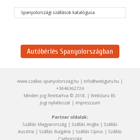
Spanyolországi szállások katalógusa
Autóbérlés Spanyolországban
www.szallas-spanyolorszag.hu | info@webguru.hu |
+3646362724
Minden jog fenntartva © 2018. | WebGuru Bt.
Jogi nyilatkozat
|
Impresszum
Partner oldalak:
Szállás Magyarország
|
Szállás Anglia
|
Szállás
Ausztria
|
Szállás Bulgária
|
Szállás Ciprus
|
Szállás
Csehország