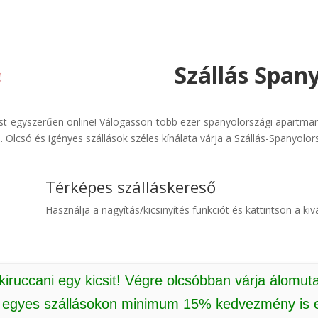
Szállás Span
ást egyszerűen online! Válogasson több ezer spanyolországi apartman
 Olcsó és igényes szállások széles kínálata várja a Szállás-Spanyolor
Térképes szálláskereső
Használja a nagyítás/kicsinyítés funkciót és kattintson a kivá
 kiruccani egy kicsit! Végre olcsóbban várja álomut
: egyes szállásokon minimum 15% kedvezmény is e