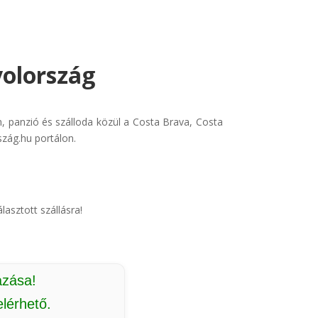
yolország
, panzió és szálloda közül a Costa Brava, Costa
szág.hu portálon.
lasztott szállásra!
azása!
lérhető.