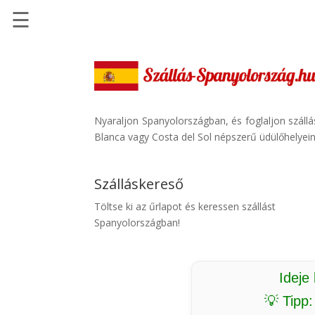
☰
Főoldal
Szállások
-
Szállásinfo.eu
Nyaraljon Spanyolországban, és foglaljon száll
Blanca vagy Costa del Sol népszerű üdülőhelyein.
Repülőjegy
pénzvisszatérítéssel
Szálláskereső
Autóbérlés
-
Töltse ki az űrlapot és keressen szállást
Discover
Spanyolországban!
Cars
Transzfer
-
Ideje
Kiwi
💡 Tipp
Taxi