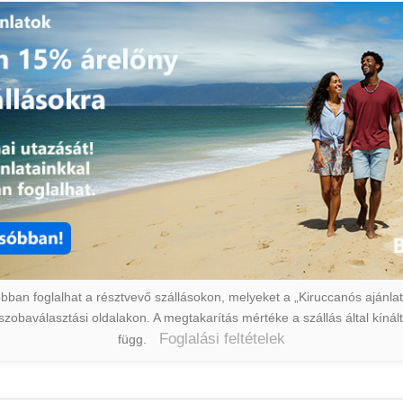
ban foglalhat a résztvevő szállásokon, melyeket a „Kiruccanós ajánlat” 
a szobaválasztási oldalakon. A megtakarítás mértéke a szállás által kín
Foglalási feltételek
függ.