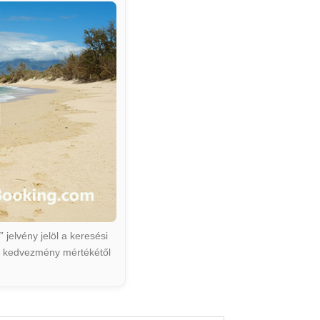
jelvény jelöl a keresési
ált kedvezmény mértékétől