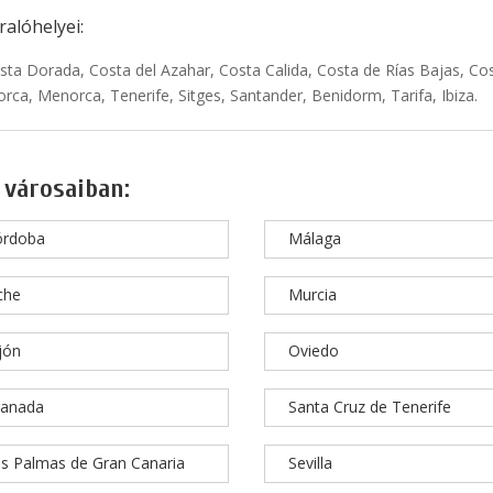
alóhelyei:
sta Dorada, Costa del Azahar, Costa Calida, Costa de Rías Bajas, Cos
rca, Menorca, Tenerife, Sitges, Santander, Benidorm, Tarifa, Ibiza.
 városaiban:
órdoba
Málaga
che
Murcia
jón
Oviedo
ranada
Santa Cruz de Tenerife
s Palmas de Gran Canaria
Sevilla