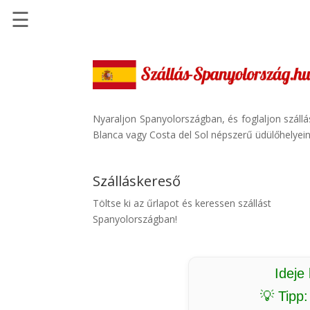
☰
Főoldal
Szállások
-
Szállásinfo.eu
Nyaraljon Spanyolországban, és foglaljon száll
Blanca vagy Costa del Sol népszerű üdülőhelyein.
Repülőjegy
pénzvisszatérítéssel
Szálláskereső
Autóbérlés
-
Töltse ki az űrlapot és keressen szállást
Discover
Spanyolországban!
Cars
Transzfer
-
Ideje
Kiwi
💡 Tipp
Taxi