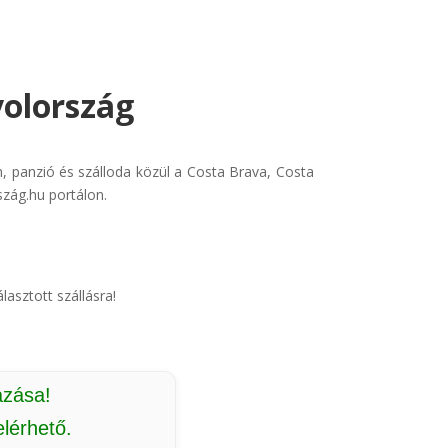
yolország
, panzió és szálloda közül a Costa Brava, Costa
szág.hu portálon.
lasztott szállásra!
azása!
lérhető.