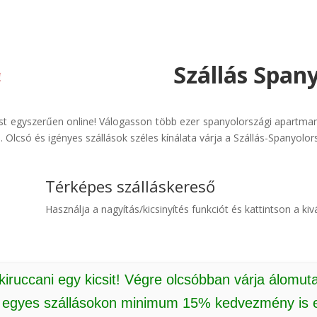
Szállás Span
ást egyszerűen online! Válogasson több ezer spanyolországi apartman
 Olcsó és igényes szállások széles kínálata várja a Szállás-Spanyolor
Térképes szálláskereső
Használja a nagyítás/kicsinyítés funkciót és kattintson a kivá
 kiruccani egy kicsit! Végre olcsóbban várja álomut
: egyes szállásokon minimum 15% kedvezmény is e