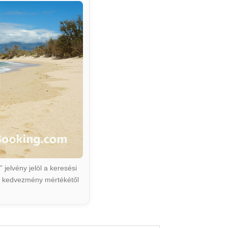
jelvény jelöl a keresési
ált kedvezmény mértékétől