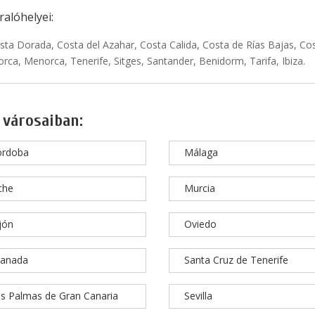
alóhelyei:
sta Dorada, Costa del Azahar, Costa Calida, Costa de Rías Bajas, Cos
rca, Menorca, Tenerife, Sitges, Santander, Benidorm, Tarifa, Ibiza.
 városaiban:
órdoba
Málaga
che
Murcia
jón
Oviedo
ranada
Santa Cruz de Tenerife
s Palmas de Gran Canaria
Sevilla