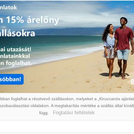
ban foglalhat a résztvevő szállásokon, melyeket a „Kiruccanós ajánlat” 
a szobaválasztási oldalakon. A megtakarítás mértéke a szállás által kín
Foglalási feltételek
függ.