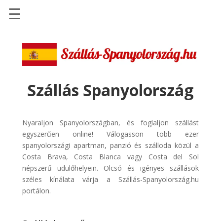
☰
Főoldal
Szállások
-
Szállásinfo.eu
Szállás Spanyolország
Repülőjegy
pénzvisszatérítéssel
Nyaraljon Spanyolországban, és foglaljon szállást
Autóbérlés
egyszerűen online! Válogasson több ezer
-
spanyolországi apartman, panzió és szálloda közül a
Discover
Costa Brava, Costa Blanca vagy Costa del Sol
Cars
népszerű üdülőhelyein. Olcsó és igényes szállások
széles kínálata várja a Szállás-Spanyolország.hu
Transzfer
portálon.
-
Kiwi
Taxi