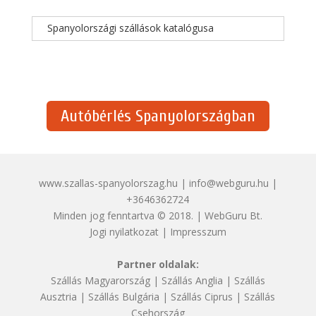
Spanyolországi szállások katalógusa
Autóbérlés Spanyolországban
www.szallas-spanyolorszag.hu | info@webguru.hu |
+3646362724
Minden jog fenntartva © 2018. | WebGuru Bt.
Jogi nyilatkozat
|
Impresszum
Partner oldalak:
Szállás Magyarország
|
Szállás Anglia
|
Szállás
Ausztria
|
Szállás Bulgária
|
Szállás Ciprus
|
Szállás
Csehország