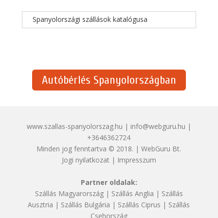
Spanyolországi szállások katalógusa
Autóbérlés Spanyolországban
www.szallas-spanyolorszag.hu | info@webguru.hu |
+3646362724
Minden jog fenntartva © 2018. | WebGuru Bt.
Jogi nyilatkozat
|
Impresszum
Partner oldalak:
Szállás Magyarország
|
Szállás Anglia
|
Szállás
Ausztria
|
Szállás Bulgária
|
Szállás Ciprus
|
Szállás
Csehország