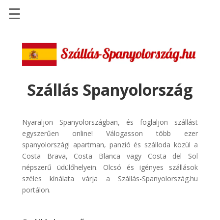
☰
Főoldal
Szállások
-
Szállásinfo.eu
Szállás Spanyolország
Repülőjegy
pénzvisszatérítéssel
Nyaraljon Spanyolországban, és foglaljon szállást
Autóbérlés
egyszerűen online! Válogasson több ezer
-
spanyolországi apartman, panzió és szálloda közül a
Discover
Costa Brava, Costa Blanca vagy Costa del Sol
Cars
népszerű üdülőhelyein. Olcsó és igényes szállások
széles kínálata várja a Szállás-Spanyolország.hu
Transzfer
portálon.
-
Kiwi
Taxi