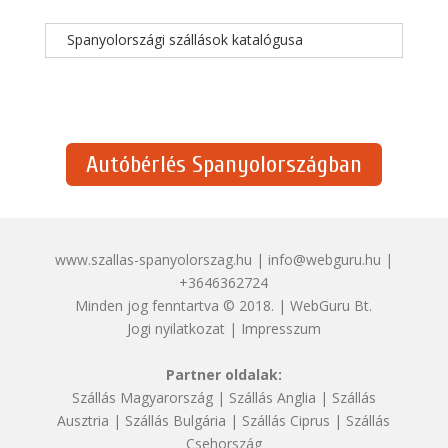
Spanyolországi szállások katalógusa
Autóbérlés Spanyolországban
www.szallas-spanyolorszag.hu | info@webguru.hu |
+3646362724
Minden jog fenntartva © 2018. | WebGuru Bt.
Jogi nyilatkozat
|
Impresszum
Partner oldalak:
Szállás Magyarország
|
Szállás Anglia
|
Szállás
Ausztria
|
Szállás Bulgária
|
Szállás Ciprus
|
Szállás
Csehország