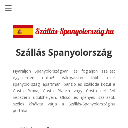
☰
Főoldal
Szállások
-
Szállásinfo.eu
Szállás Spanyolország
Repülőjegy
pénzvisszatérítéssel
Nyaraljon Spanyolországban, és foglaljon szállást
Autóbérlés
egyszerűen online! Válogasson több ezer
-
spanyolországi apartman, panzió és szálloda közül a
Discover
Costa Brava, Costa Blanca vagy Costa del Sol
Cars
népszerű üdülőhelyein. Olcsó és igényes szállások
széles kínálata várja a Szállás-Spanyolország.hu
Transzfer
portálon.
-
Kiwi
Taxi