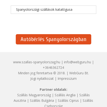
Spanyolországi szállások katalógusa
Autóbérlés Spanyolországban
www.szallas-spanyolorszag.hu | info@webguru.hu |
+3646362724
Minden jog fenntartva © 2018. | WebGuru Bt.
Jogi nyilatkozat
|
Impresszum
Partner oldalak:
Szállás Magyarország
|
Szállás Anglia
|
Szállás
Ausztria
|
Szállás Bulgária
|
Szállás Ciprus
|
Szállás
Csehország