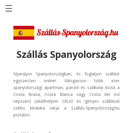
☰
Főoldal
Szállások
-
Szállásinfo.eu
Szállás Spanyolország
Repülőjegy
pénzvisszatérítéssel
Nyaraljon Spanyolországban, és foglaljon szállást
Autóbérlés
egyszerűen online! Válogasson több ezer
-
spanyolországi apartman, panzió és szálloda közül a
Discover
Costa Brava, Costa Blanca vagy Costa del Sol
Cars
népszerű üdülőhelyein. Olcsó és igényes szállások
széles kínálata várja a Szállás-Spanyolország.hu
Transzfer
portálon.
-
Kiwi
Taxi