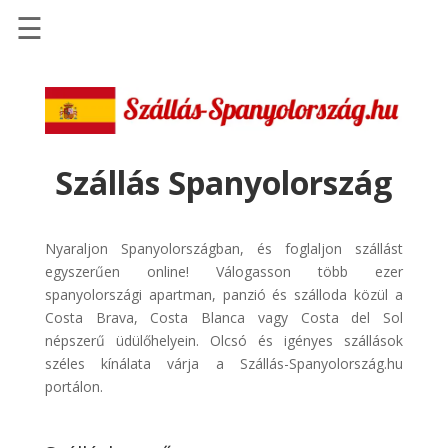
☰
Főoldal
Szállások
-
Szállásinfo.eu
Szállás Spanyolország
Repülőjegy
pénzvisszatérítéssel
Nyaraljon Spanyolországban, és foglaljon szállást
Autóbérlés
egyszerűen online! Válogasson több ezer
-
spanyolországi apartman, panzió és szálloda közül a
Discover
Costa Brava, Costa Blanca vagy Costa del Sol
Cars
népszerű üdülőhelyein. Olcsó és igényes szállások
széles kínálata várja a Szállás-Spanyolország.hu
Transzfer
portálon.
-
Kiwi
Taxi