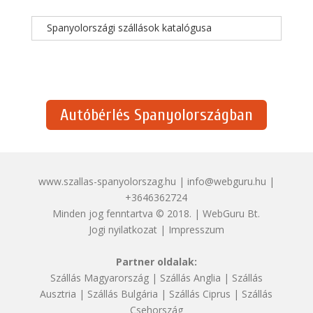
Spanyolországi szállások katalógusa
Autóbérlés Spanyolországban
www.szallas-spanyolorszag.hu | info@webguru.hu |
+3646362724
Minden jog fenntartva © 2018. | WebGuru Bt.
Jogi nyilatkozat
|
Impresszum
Partner oldalak:
Szállás Magyarország
|
Szállás Anglia
|
Szállás
Ausztria
|
Szállás Bulgária
|
Szállás Ciprus
|
Szállás
Csehország