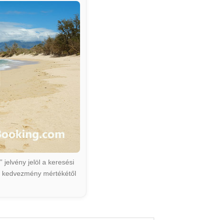
jelvény jelöl a keresési
ált kedvezmény mértékétől