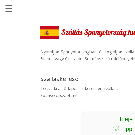
☰
Főoldal
Szállások
-
Szállásinfo.eu
Nyaraljon Spanyolországban, és foglaljon száll
Blanca vagy Costa del Sol népszerű üdülőhelyein.
Repülőjegy
pénzvisszatérítéssel
Szálláskereső
Autóbérlés
-
Töltse ki az űrlapot és keressen szállást
Discover
Spanyolországban!
Cars
Transzfer
-
Ideje
Kiwi
💡 Tipp
Taxi