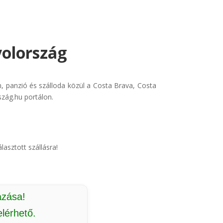
yolország
, panzió és szálloda közül a Costa Brava, Costa
szág.hu portálon.
lasztott szállásra!
azása!
lérhető.