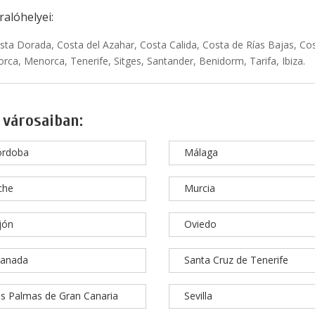
alóhelyei:
sta Dorada, Costa del Azahar, Costa Calida, Costa de Rías Bajas, Cos
rca, Menorca, Tenerife, Sitges, Santander, Benidorm, Tarifa, Ibiza.
 városaiban:
órdoba
Málaga
che
Murcia
jón
Oviedo
ranada
Santa Cruz de Tenerife
s Palmas de Gran Canaria
Sevilla