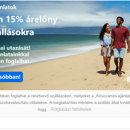
ban foglalhat a résztvevő szállásokon, melyeket a „Kiruccanós ajánlat” 
a szobaválasztási oldalakon. A megtakarítás mértéke a szállás által kín
Foglalási feltételek
függ.