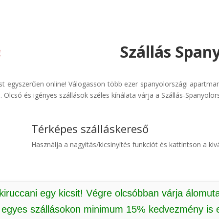
Szállás Span
ást egyszerűen online! Válogasson több ezer spanyolországi apartman
 Olcsó és igényes szállások széles kínálata várja a Szállás-Spanyolor
Térképes szálláskereső
Használja a nagyítás/kicsinyítés funkciót és kattintson a kivá
 kiruccani egy kicsit! Végre olcsóbban várja álomut
: egyes szállásokon minimum 15% kedvezmény is e