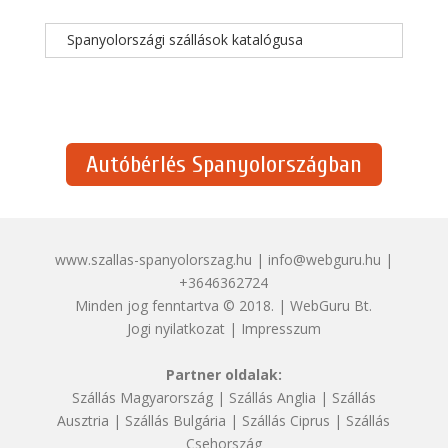
Spanyolországi szállások katalógusa
Autóbérlés Spanyolországban
www.szallas-spanyolorszag.hu | info@webguru.hu |
+3646362724
Minden jog fenntartva © 2018. | WebGuru Bt.
Jogi nyilatkozat
|
Impresszum
Partner oldalak:
Szállás Magyarország
|
Szállás Anglia
|
Szállás
Ausztria
|
Szállás Bulgária
|
Szállás Ciprus
|
Szállás
Csehország