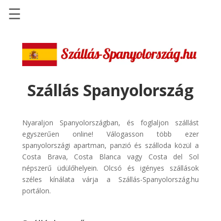
☰
Főoldal
Szállások
-
Szállásinfo.eu
Szállás Spanyolország
Repülőjegy
pénzvisszatérítéssel
Nyaraljon Spanyolországban, és foglaljon szállást
Autóbérlés
egyszerűen online! Válogasson több ezer
-
spanyolországi apartman, panzió és szálloda közül a
Discover
Costa Brava, Costa Blanca vagy Costa del Sol
Cars
népszerű üdülőhelyein. Olcsó és igényes szállások
széles kínálata várja a Szállás-Spanyolország.hu
Transzfer
portálon.
-
Kiwi
Taxi