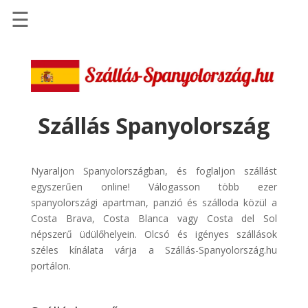
☰
Főoldal
Szállások
-
Szállásinfo.eu
Szállás Spanyolország
Repülőjegy
pénzvisszatérítéssel
Nyaraljon Spanyolországban, és foglaljon szállást
Autóbérlés
egyszerűen online! Válogasson több ezer
-
spanyolországi apartman, panzió és szálloda közül a
Discover
Costa Brava, Costa Blanca vagy Costa del Sol
Cars
népszerű üdülőhelyein. Olcsó és igényes szállások
széles kínálata várja a Szállás-Spanyolország.hu
Transzfer
portálon.
-
Kiwi
Taxi