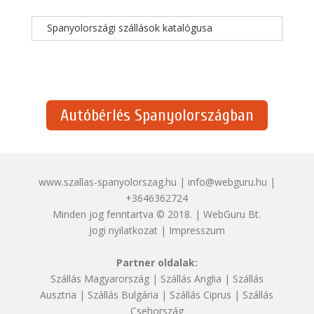
Spanyolországi szállások katalógusa
Autóbérlés Spanyolországban
www.szallas-spanyolorszag.hu | info@webguru.hu |
+3646362724
Minden jog fenntartva © 2018. | WebGuru Bt.
Jogi nyilatkozat
|
Impresszum
Partner oldalak:
Szállás Magyarország
|
Szállás Anglia
|
Szállás
Ausztria
|
Szállás Bulgária
|
Szállás Ciprus
|
Szállás
Csehország