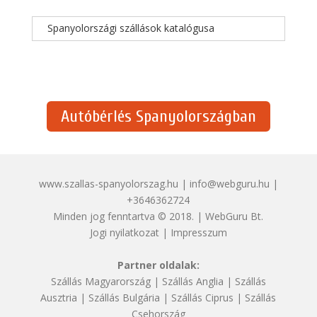
Spanyolországi szállások katalógusa
Autóbérlés Spanyolországban
www.szallas-spanyolorszag.hu | info@webguru.hu |
+3646362724
Minden jog fenntartva © 2018. | WebGuru Bt.
Jogi nyilatkozat
|
Impresszum
Partner oldalak:
Szállás Magyarország
|
Szállás Anglia
|
Szállás
Ausztria
|
Szállás Bulgária
|
Szállás Ciprus
|
Szállás
Csehország