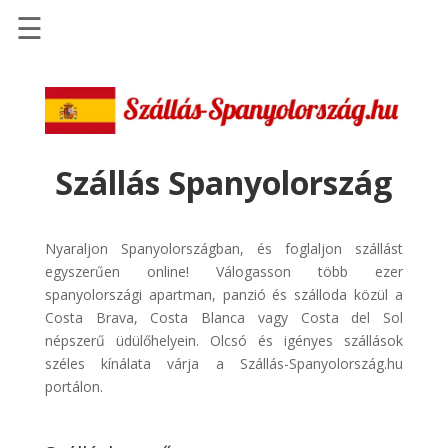
☰
Főoldal
Szállások
-
Szállásinfo.eu
Szállás Spanyolország
Repülőjegy
pénzvisszatérítéssel
Nyaraljon Spanyolországban, és foglaljon szállást
Autóbérlés
egyszerűen online! Válogasson több ezer
-
spanyolországi apartman, panzió és szálloda közül a
Discover
Costa Brava, Costa Blanca vagy Costa del Sol
Cars
népszerű üdülőhelyein. Olcsó és igényes szállások
széles kínálata várja a Szállás-Spanyolország.hu
Transzfer
portálon.
-
Kiwi
Taxi