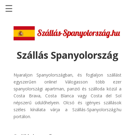
☰
Főoldal
Szállások
-
Szállásinfo.eu
Szállás Spanyolország
Repülőjegy
pénzvisszatérítéssel
Nyaraljon Spanyolországban, és foglaljon szállást
Autóbérlés
egyszerűen online! Válogasson több ezer
-
spanyolországi apartman, panzió és szálloda közül a
Discover
Costa Brava, Costa Blanca vagy Costa del Sol
Cars
népszerű üdülőhelyein. Olcsó és igényes szállások
széles kínálata várja a Szállás-Spanyolország.hu
Transzfer
portálon.
-
Kiwi
Taxi