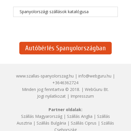
Spanyolországi szállások katalógusa
Autóbérlés Spanyolországban
www.szallas-spanyolorszag.hu | info@webguru.hu |
+3646362724
Minden jog fenntartva © 2018. | WebGuru Bt.
Jogi nyilatkozat
|
Impresszum
Partner oldalak:
Szállás Magyarország
|
Szállás Anglia
|
Szállás
Ausztria
|
Szállás Bulgária
|
Szállás Ciprus
|
Szállás
Csehország