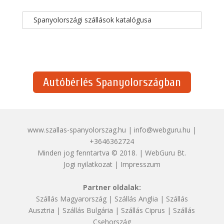
Spanyolországi szállások katalógusa
Autóbérlés Spanyolországban
www.szallas-spanyolorszag.hu | info@webguru.hu |
+3646362724
Minden jog fenntartva © 2018. | WebGuru Bt.
Jogi nyilatkozat
|
Impresszum
Partner oldalak:
Szállás Magyarország
|
Szállás Anglia
|
Szállás
Ausztria
|
Szállás Bulgária
|
Szállás Ciprus
|
Szállás
Csehország