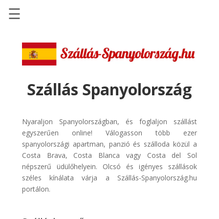
☰
Főoldal
Szállások
-
Szállásinfo.eu
Szállás Spanyolország
Repülőjegy
pénzvisszatérítéssel
Nyaraljon Spanyolországban, és foglaljon szállást
Autóbérlés
egyszerűen online! Válogasson több ezer
-
spanyolországi apartman, panzió és szálloda közül a
Discover
Costa Brava, Costa Blanca vagy Costa del Sol
Cars
népszerű üdülőhelyein. Olcsó és igényes szállások
széles kínálata várja a Szállás-Spanyolország.hu
Transzfer
portálon.
-
Kiwi
Taxi