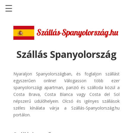
☰
Főoldal
Szállások
-
Szállásinfo.eu
Szállás Spanyolország
Repülőjegy
pénzvisszatérítéssel
Nyaraljon Spanyolországban, és foglaljon szállást
Autóbérlés
egyszerűen online! Válogasson több ezer
-
spanyolországi apartman, panzió és szálloda közül a
Discover
Costa Brava, Costa Blanca vagy Costa del Sol
Cars
népszerű üdülőhelyein. Olcsó és igényes szállások
széles kínálata várja a Szállás-Spanyolország.hu
Transzfer
portálon.
-
Kiwi
Taxi