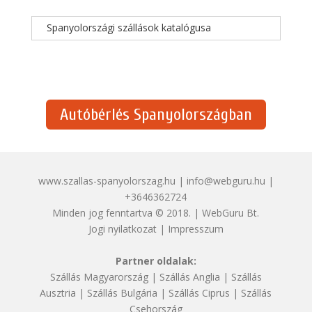
Spanyolországi szállások katalógusa
Autóbérlés Spanyolországban
www.szallas-spanyolorszag.hu | info@webguru.hu |
+3646362724
Minden jog fenntartva © 2018. | WebGuru Bt.
Jogi nyilatkozat
|
Impresszum
Partner oldalak:
Szállás Magyarország
|
Szállás Anglia
|
Szállás
Ausztria
|
Szállás Bulgária
|
Szállás Ciprus
|
Szállás
Csehország