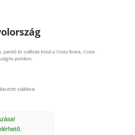
yolország
, panzió és szálloda közül a Costa Brava, Costa
szág.hu portálon.
lasztott szállásra!
azása!
lérhető.