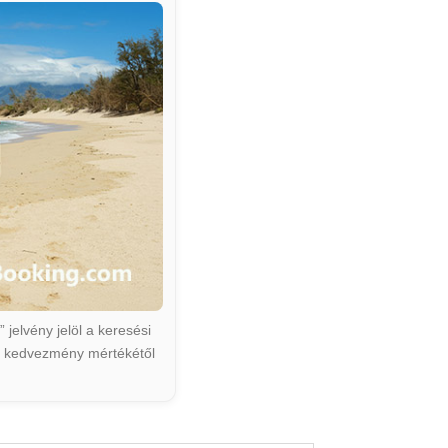
jelvény jelöl a keresési
ált kedvezmény mértékétől