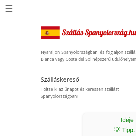
☰
Főoldal
Szállások
-
Szállásinfo.eu
Nyaraljon Spanyolországban, és foglaljon száll
Blanca vagy Costa del Sol népszerű üdülőhelyein.
Repülőjegy
pénzvisszatérítéssel
Szálláskereső
Autóbérlés
-
Töltse ki az űrlapot és keressen szállást
Discover
Spanyolországban!
Cars
Transzfer
-
Ideje
Kiwi
💡 Tipp
Taxi