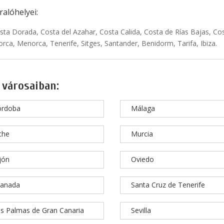
alóhelyei:
sta Dorada, Costa del Azahar, Costa Calida, Costa de Rías Bajas, Cos
rca, Menorca, Tenerife, Sitges, Santander, Benidorm, Tarifa, Ibiza.
 városaiban:
órdoba
Málaga
che
Murcia
jón
Oviedo
ranada
Santa Cruz de Tenerife
s Palmas de Gran Canaria
Sevilla