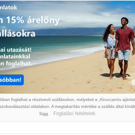
ban foglalhat a résztvevő szállásokon, melyeket a „Kiruccanós ajánlat” 
a szobaválasztási oldalakon. A megtakarítás mértéke a szállás által kín
Foglalási feltételek
függ.