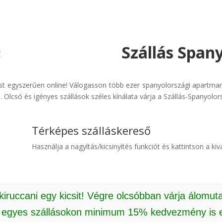
Szállás Span
ást egyszerűen online! Válogasson több ezer spanyolországi apartman
 Olcsó és igényes szállások széles kínálata várja a Szállás-Spanyolor
Térképes szálláskereső
Használja a nagyítás/kicsinyítés funkciót és kattintson a kivá
 kiruccani egy kicsit! Végre olcsóbban várja álomut
: egyes szállásokon minimum 15% kedvezmény is e